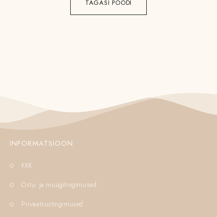
TAGASI POODI
INFORMATSIOON
KKK
Ostu- ja müügitingimused
Privaatsustingimused