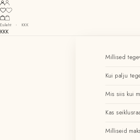
Esileht
KKK
KKK
Millised teg
Kui palju te
Mis siis kui 
Kas seiklusr
Milliseid ma