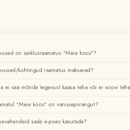
evused on seiklusraamatus "Meie koos"?
gevused/kohtingud raamatus maksavad?
ma ei saa mõnda tegevust kaasa teha või ei soovi teh
aamatul "Meie koos" on vanusepiirangut?
ksevahendeid saab e-poes kasutada?